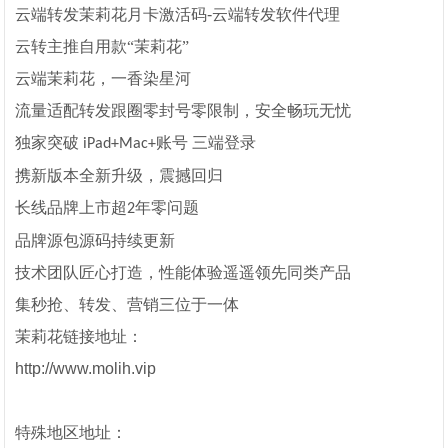
云端转发茉莉花月卡激活码-云端转发软件代理
云转主推自用款
“茉莉花”
云端茉莉花，一香染星河
流量适配转发跟圈零封号零限制，安全畅玩无忧
独家突破
账号 三端登录
iPad+Mac+
携新版本全新升级，震撼回归
长线品牌上市超
年零问题
2
品牌源包源码持续更新
技术团队匠心打造，性能体验遥遥领先同类产品
集秒抢、转发、营销三位于一体
茉莉花链接地址：
http://www.molih.vip
特殊地区地址：