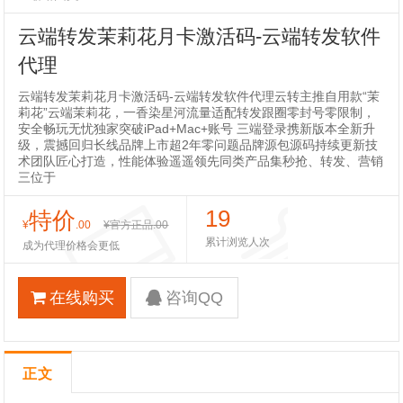
云端转发茉莉花月卡激活码-云端转发软件
代理
云端转发茉莉花月卡激活码-云端转发软件代理云转主推自用款“茉
莉花”云端茉莉花，一香染星河流量适配转发跟圈零封号零限制，
安全畅玩无忧独家突破iPad+Mac+账号 三端登录携新版本全新升
级，震撼回归长线品牌上市超2年零问题品牌源包源码持续更新技
术团队匠心打造，性能体验遥遥领先同类产品集秒抢、转发、营销
三位于
19
特价
¥
.00
¥官方正品
.00
累计浏览人次
成为代理价格会更低
在线购买
咨询QQ
正文