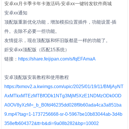
安卓xx月卡季卡年卡激活码-安卓xx一键转发软件商城
安卓xx通知
顶配版重新优化功能，增加模拟位置插件，功能设置-插
件。去除不必要一些功能。
友情提示，现在顶配版和怀旧版都是一样的功能了。
妡安卓xx顶配版（匹配15系统）
链接：
https://share.feijipan.com/s/fqEFAmaA
安卓顶配版安装教程和使用教程
https://txmov2.a.kwimgs.com/upic/2025/01/19/11/BMjAyNT
AxMTkxMTEzMTBfODk1NTg3MjM5XzE1NDMzODk0OD
A0OV8yXzM=_b_B0fd46235dd028f9b60ada4ca3a851ba
9.mp4?tag=1-1737256668-sr-0-5967be10b83044ab-3d4b
358efb604372&tt=b&di=9a08b282&bp=10002