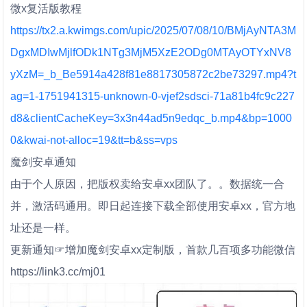
微x复活版教程
https://tx2.a.kwimgs.com/upic/2025/07/08/10/BMjAyNTA3M
DgxMDIwMjlfODk1NTg3MjM5XzE2ODg0MTAyOTYxNV8
yXzM=_b_Be5914a428f81e8817305872c2be73297.mp4?t
ag=1-1751941315-unknown-0-vjef2sdsci-71a81b4fc9c227
d8&clientCacheKey=3x3n44ad5n9edqc_b.mp4&bp=1000
0&kwai-not-alloc=19&tt=b&ss=vps
魔剑安卓通知
由于个人原因，把版权卖给安卓xx团队了。。数据统一合
并，激活码通用。即日起连接下载全部使用安卓xx，官方地
址还是一样。
更新通知☞增加魔剑安卓xx定制版，首款几百项多功能微信
https://link3.cc/mj01