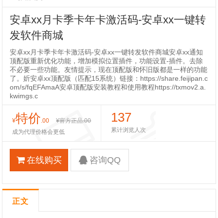
安卓xx月卡季卡年卡激活码-安卓xx一键转
发软件商城
安卓xx月卡季卡年卡激活码-安卓xx一键转发软件商城安卓xx通知
顶配版重新优化功能，增加模拟位置插件，功能设置-插件。去除
不必要一些功能。友情提示，现在顶配版和怀旧版都是一样的功能
了。妡安卓xx顶配版（匹配15系统）链接：https://share.feijipan.c
om/s/fqEFAmaA安卓顶配版安装教程和使用教程https://txmov2.a.
kwimgs.c
137
特价
¥
.00
¥官方正品
.00
累计浏览人次
成为代理价格会更低
在线购买
咨询QQ
正文