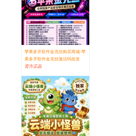
苹果多开软件金克丝购买商城-苹
果多开软件金克丝激活码批发
官方正品