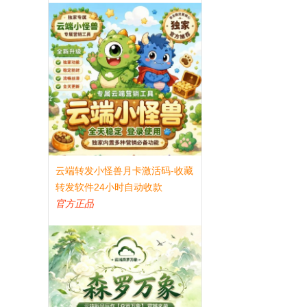
云端转发小怪兽月卡激活码-收藏
转发软件24小时自动收款
官方正品