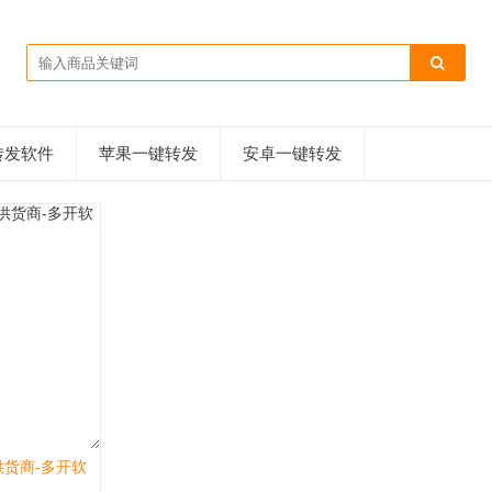
转发软件
苹果一键转发
安卓一键转发
货商-多开软