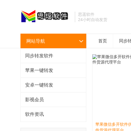
思遥软件
24小时自动发货
网站导航
首页
同步
同步转发软件
苹果一键转发
安卓一键转发
影视会员
软件资讯
苹果微信多开软件供
件货源代理平台